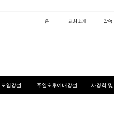
홈
교회소개
말씀
말씀
요모임강설
주일오후예배강설
사경회 및