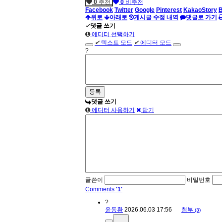
0
추천
0
비추천
Facebook
Twitter
Google
Pinterest
KakaoStory
위로
아래로
게시글 수정 내역
댓글로 가기
✔
댓글 쓰기
에디터 선택하기
✔
텍스트 모드
✔
에디터 모드
?
댓글 쓰기
에디터 사용하기
닫기
글쓴이
비밀번호
Comments
'1'
?
윤동환
2026.06.03 17:56
첨부
(3)