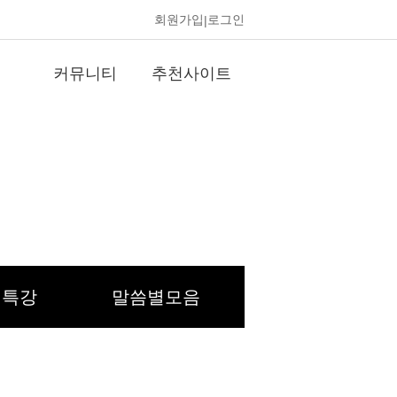
회원가입
로그인
|
커뮤니티
추천사이트
 특강
말씀별모음