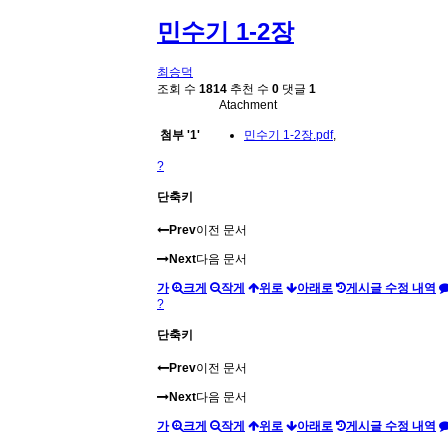
민수기 1-2장
최승덕
조회 수
1814
추천 수
0
댓글
1
Atachment
첨부
'
1
'
민수기 1-2장.pdf
,
?
단축키
Prev
이전 문서
Next
다음 문서
가
크게
작게
위로
아래로
게시글 수정 내역
?
단축키
Prev
이전 문서
Next
다음 문서
가
크게
작게
위로
아래로
게시글 수정 내역