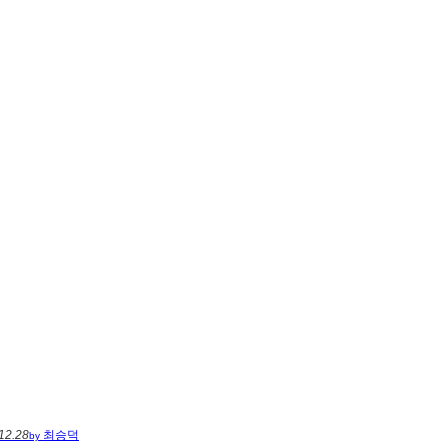
12.28
최승덕
by