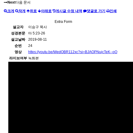
Next
다음 문서
크게
작게
위로
아래로
게시글 수정 내역
댓글로 가기
인쇄
Extra Form
설교자
이승구 목사
성경본문
마 5:23-26
설교날짜
2019-08-11
순번
24
영상
https://youtu.be/WedOBR112xc?si=BJAOPNujcTeK--oO
라이브여부
녹화본