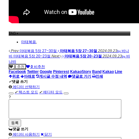
TAG •
마태복음
,
Prev
마태복음 5장 27~30절
마태복음 5장 27~30절
2024.09.23
바나
by
바
마태복음 5장 20~23절
Next
마태복음 5장 20~23절
2024.09.23
바
by
나바
0
추천
0
비추천
Facebook
Twitter
Google
Pinterest
KakaoStory
Band
Kakao
Line
위로
아래로
게시글 수정 내역
댓글로 가기
인쇄
✔
댓글 쓰기
에디터 선택하기
✔
텍스트 모드
✔
에디터 모드
?
댓글 쓰기
에디터 사용하기
닫기