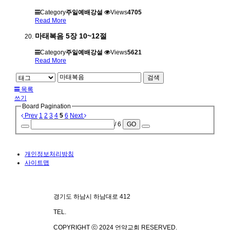
Category
주일예배강설
Views
4705
Read More
마태복음 5장 10~12절
Category
주일예배강설
Views
5621
Read More
검색
목록
쓰기
Board Pagination
Prev
1
2
3
4
5
6
Next
/ 6
GO
개인정보처리방침
사이트맵
경기도 하남시 하남대로 412
TEL.
070-4101-3578
COPYRIGHT ⓒ 2024 언약교회 RESERVED.