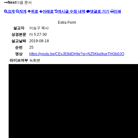
Next
다음 문서
크게
작게
위로
아래로
게시글 수정 내역
댓글로 가기
인쇄
Extra Form
설교자
이승구 목사
성경본문
마 5:27-30
설교날짜
2019-08-18
순번
25
영상
https://youtu.be/CEvJE8dDHIw?si=NZ5Kka9ueTHGb0JO
라이브여부
녹화본