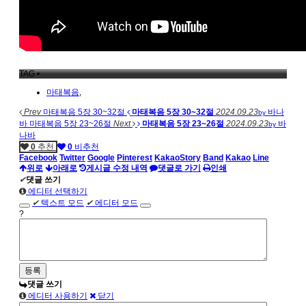
TAG •
마태복음
,
Prev
마태복음 5장 30~32절
마태복음 5장 30~32절
2024.09.23
바나
by
바
마태복음 5장 23~26절
Next
마태복음 5장 23~26절
2024.09.23
바
by
나바
0
추천
0
비추천
Facebook
Twitter
Google
Pinterest
KakaoStory
Band
Kakao
Line
위로
아래로
게시글 수정 내역
댓글로 가기
인쇄
✔
댓글 쓰기
에디터 선택하기
✔
텍스트 모드
✔
에디터 모드
?
댓글 쓰기
에디터 사용하기
닫기