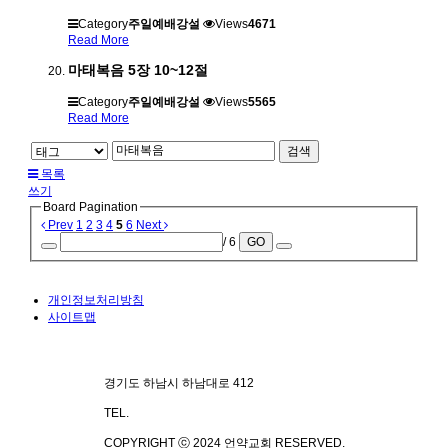
Category
주일예배강설
Views
4671
Read More
마태복음 5장 10~12절
Category
주일예배강설
Views
5565
Read More
검색
목록
쓰기
Board Pagination
Prev
1
2
3
4
5
6
Next
/ 6
GO
개인정보처리방침
사이트맵
경기도 하남시 하남대로 412
TEL.
070-4101-3578
COPYRIGHT ⓒ 2024 언약교회 RESERVED.