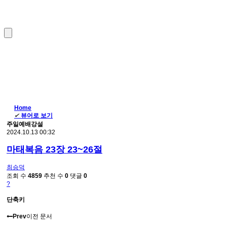
Home
✔
뷰어로 보기
주일예배강설
2024.10.13 00:32
마태복음 23장 23~26절
최승덕
조회 수
4859
추천 수
0
댓글
0
?
단축키
Prev
이전 문서