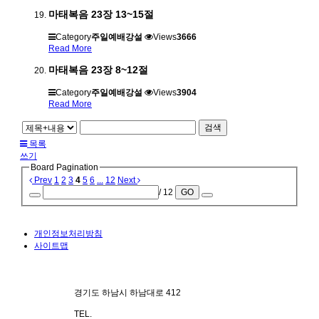
마태복음 23장 13~15절
Category
주일예배강설
Views
3666
Read More
마태복음 23장 8~12절
Category
주일예배강설
Views
3904
Read More
검색
목록
쓰기
Board Pagination
Prev
1
2
3
4
5
6
...
12
Next
/ 12
GO
개인정보처리방침
사이트맵
경기도 하남시 하남대로 412
TEL.
070-4101-3578