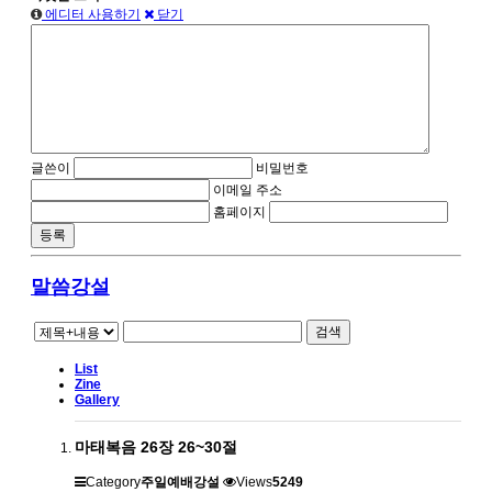
에디터 사용하기
닫기
글쓴이
비밀번호
이메일 주소
홈페이지
말씀강설
검색
List
Zine
Gallery
마태복음 26장 26~30절
Category
주일예배강설
Views
5249