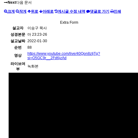
Next
다음 문서
크게
작게
위로
아래로
게시글 수정 내역
댓글로 가기
인쇄
Extra Form
설교자
이승구 목사
성경본문
마 23:23-26
설교날짜
2022-01-30
순번
88
https://www.youtube.com/live/40Qon8zIjTg?
영상
si=O5GC9r__2Fd6jzAd
라이브여
녹화본
부