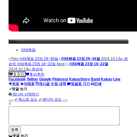
TAG •
마태복음
,
Prev
마태복음 23장 29~36절
마태복음 23장 29~36절
2024.10.13
최
by
승덕
마태복음 23장 16~22절
Next
마태복음 23장 16~22절
2024.10.13
최승덕
by
0
추천
0
비추천
Facebook
Twitter
Google
Pinterest
KakaoStory
Band
Kakao
Line
위로
아래로
게시글 수정 내역
댓글로 가기
인쇄
✔
댓글 쓰기
에디터 선택하기
✔
텍스트 모드
✔
에디터 모드
?
댓글 쓰기