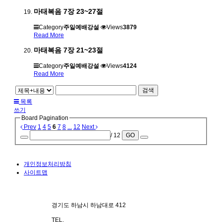
마태복음 7장 23~27절
Category
주일예배강설
Views
3879
Read More
마태복음 7장 21~23절
Category
주일예배강설
Views
4124
Read More
검색
목록
쓰기
Board Pagination
Prev
1
4
5
6
7
8
...
12
Next
/ 12
GO
개인정보처리방침
사이트맵
경기도 하남시 하남대로 412
TEL.
070-4101-3578