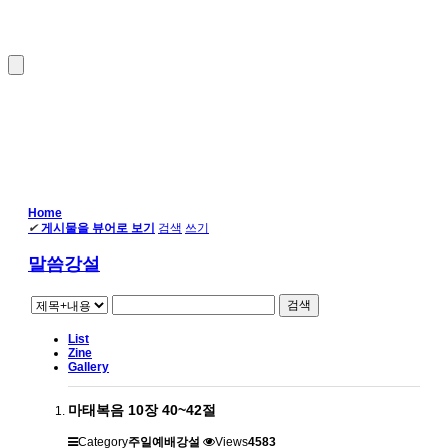
Home
✔
게시물을 뷰어로 보기
검색
쓰기
말씀강설
검색
List
Zine
Gallery
마태복음 10장 40~42절
Category
주일예배강설
Views
4583