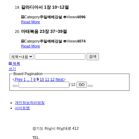
갈라디아서 1장 10~12절
Category
주일예배강설
Views
4096
Read More
마태복음 23장 37~39절
Category
주일예배강설
Views
4074
Read More
검색
목록
쓰기
Board Pagination
Prev
1
...
7
8
9
10
11
12
Next
/ 12
GO
개인정보처리방침
사이트맵
경기도 하남시 하남대로 412
TEL.
070-4101-3578