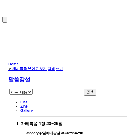
Home
✔
게시물을 뷰어로 보기
검색
쓰기
말씀강설
검색
List
Zine
Gallery
마태복음 4장 23~25절
Category
주일예배강설
Views
4298