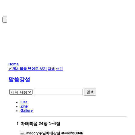
Home
✔
게시물을 뷰어로 보기
검색
쓰기
말씀강설
검색
List
Zine
Gallery
마태복음 24장 1~4절
Category
주일예배강설
Views
3946