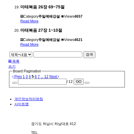
마태복음 26장 69~75절
Category
주일예배강설
Views
4657
Read More
마태복음 27장 1~10절
Category
주일예배강설
Views
4621
Read More
검색
목록
쓰기
Board Pagination
Prev
1
3
4
5
6
7
...
12
Next
/ 12
GO
개인정보처리방침
사이트맵
경기도 하남시 하남대로 412
TEL.
070-4101-3578