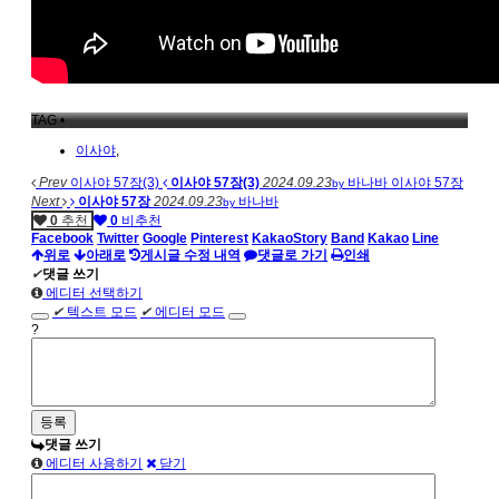
TAG •
이사야
,
Prev
이사야 57장(3)
이사야 57장(3)
2024.09.23
바나바
이사야 57장
by
Next
이사야 57장
2024.09.23
바나바
by
0
추천
0
비추천
Facebook
Twitter
Google
Pinterest
KakaoStory
Band
Kakao
Line
위로
아래로
게시글 수정 내역
댓글로 가기
인쇄
✔
댓글 쓰기
에디터 선택하기
✔
텍스트 모드
✔
에디터 모드
?
댓글 쓰기
에디터 사용하기
닫기