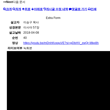
Next
다음 문서
크게
작게
위로
아래로
게시글 수정 내역
댓글로 가기
인쇄
Extra Form
설교자
이승구 목사
성경본문
이사야 57장
설교날짜
2018-04-08
순번
40
영상
https://youtu.be/mDnhKvxquVE?si=gDbHV_zwQr-Mkp8h
라이브여부
녹화본