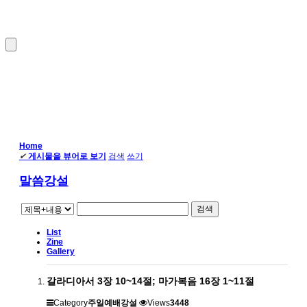
Home
✔
게시물을 뷰어로 보기
검색
쓰기
말씀강설
검색
List
Zine
Gallery
갈라디아서 3장 10~14절; 마가복음 16장 1~11절
Category
주일예배강설
Views
3448