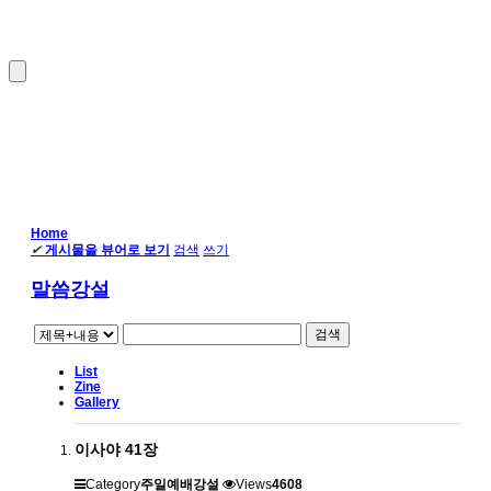
Home
✔
게시물을 뷰어로 보기
검색
쓰기
말씀강설
검색
List
Zine
Gallery
이사야 41장
Category
주일예배강설
Views
4608