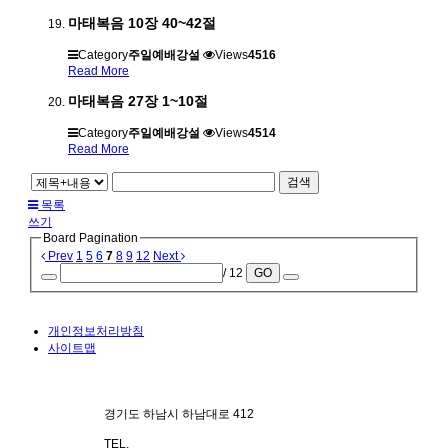
마태복음 10장 40~42절
Category
주일예배강설
Views
4516
Read More
마태복음 27장 1~10절
Category
주일예배강설
Views
4514
Read More
검색
목록
쓰기
Board Pagination
Prev
1
5
6
7
8
9
12
Next
/ 12
GO
개인정보처리방침
사이트맵
경기도 하남시 하남대로 412
TEL.
070-4101-3578